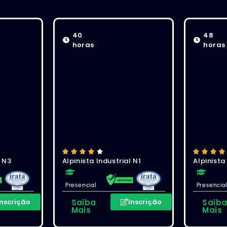
40
48
horas
horas
l N3
Alpinista Industrial N1
Alpinista
Presencial
Presencia
Inscrição
Saiba
Inscrição
Saib
Mais
Mais