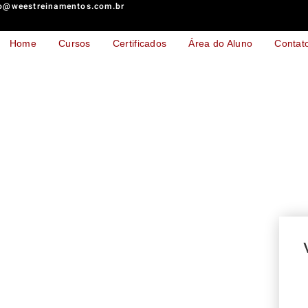
o@weestreinamentos.com.br
Home
Cursos
Certificados
Área do Aluno
Contat