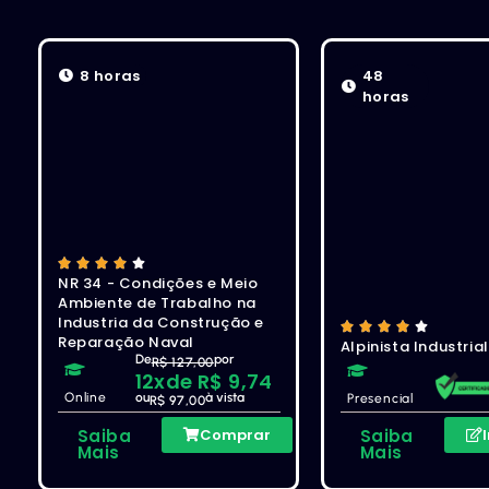
8 horas
48
horas
NR 34 - Condições e Meio
Ambiente de Trabalho na
Industria da Construção e
Reparação Naval
Alpinista Industria
De
por
R$ 127,00
12x
de R$ 9,74
Online
ou
à vista
Presencial
R$ 97,00
Saiba
Comprar
Saiba
Mais
Mais