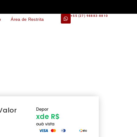
+55 (27) 98883-8810
o
Área de Restrita
Valor
De
por
x
de R$
ou
à vista