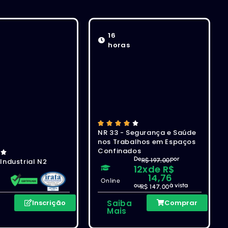
16
horas
NR 33 - Segurança e Saúde
nos Trabalhos em Espaços
Confinados
De
por
 Industrial N2
R$ 197,00
12x
de R$
14,76
Online
ou
à vista
l
R$ 147,00
a
Inscrição
Saiba
Comprar
Mais