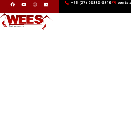
+55 (27) 98883-8810
contat
Home
Cursos
Alpinista Industrial N1
Alpinista Industrial N1
Presencial
40 horas