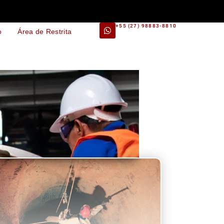
+55 (27) 98883-8810
o
Área de Restrita