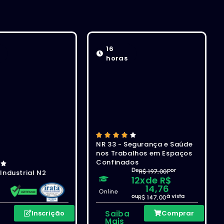
16
horas
NR 33 - Segurança e Saúde
nos Trabalhos em Espaços
Confinados
De
por
 Industrial N2
R$ 197,00
12x
de R$
14,76
Online
ou
à vista
l
R$ 147,00
a
Inscrição
Saiba
Comprar
Mais