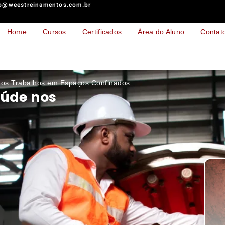
o@weestreinamentos.com.br
Home
Cursos
Certificados
Área do Aluno
Contat
os Trabalhos em Espaços Confinados
aúde nos