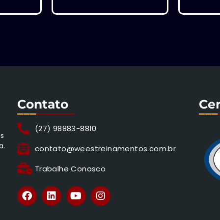
Contato
Cer
___
______
___
(27) 98883-8810
os
a.
contato@weestreinamentos.com.br
Trabalhe Conosco