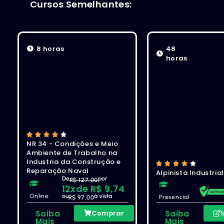
Cursos Semelhantes:
8 horas
48
horas
NR 34 - Condições e Meio
Ambiente de Trabalho na
Industria da Construção e
Reparação Naval
Alpinista Industria
De
por
R$ 127,00
12x
de R$ 9,74
Online
ou
à vista
Presencial
R$ 97,00
Saiba
Comprar
Saiba
Mais
Mais