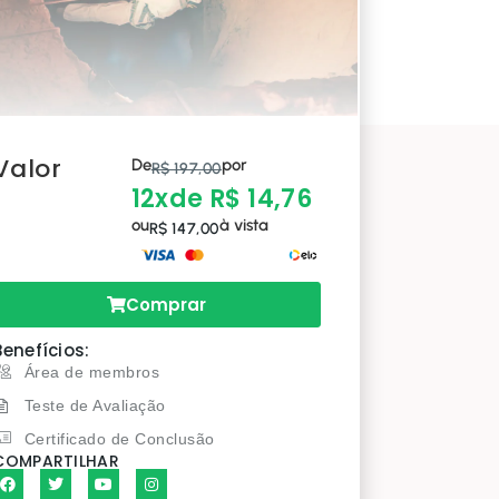
Valor
De
por
R$ 197,00
12x
de R$ 14,76
ou
à vista
R$ 147,00
Comprar
Benefícios:
Área de membros
Teste de Avaliação
Certificado de Conclusão
COMPARTILHAR