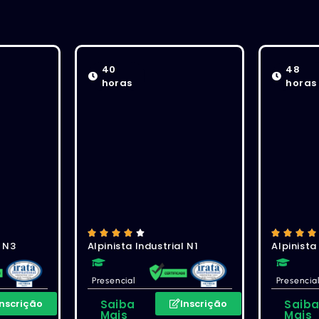
40
48
horas
horas
l N3
Alpinista Industrial N1
Alpinista
Presencial
Presencia
Inscrição
Saiba
Inscrição
Saib
Mais
Mais