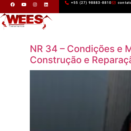
+55 (27) 98883-8810
contat
NR 34 – Condições e M
Construção e Reparaç