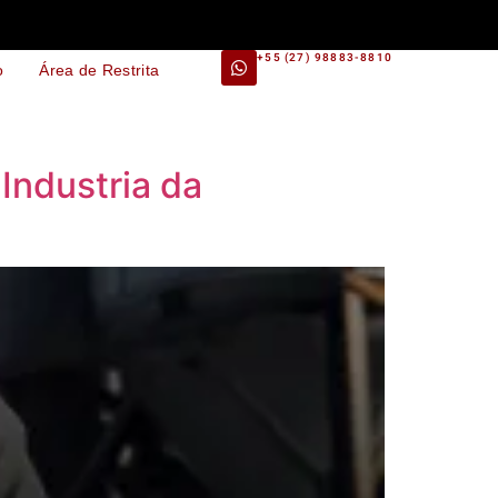
+55 (27) 98883-8810
o
Área de Restrita
Industria da