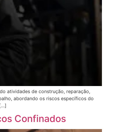
do atividades de construção, reparação,
alho, abordando os riscos específicos do
[…]
ços Confinados