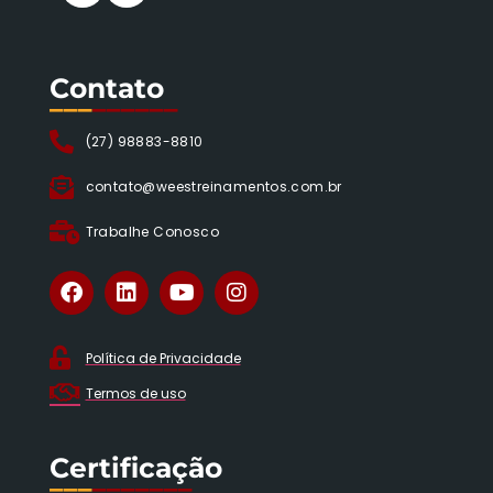
Contato
___
______
(27) 98883-8810
contato@weestreinamentos.com.br
Trabalhe Conosco
Política de Privacidade
Termos de uso
Certificação
___
_______