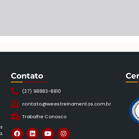
Contato
Cer
___
______
___
(27) 98883-8810
contato@weestreinamentos.com.br
Trabalhe Conosco
os
a.