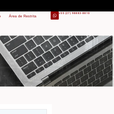
+55 (27) 98883-8810
o
Área de Restrita