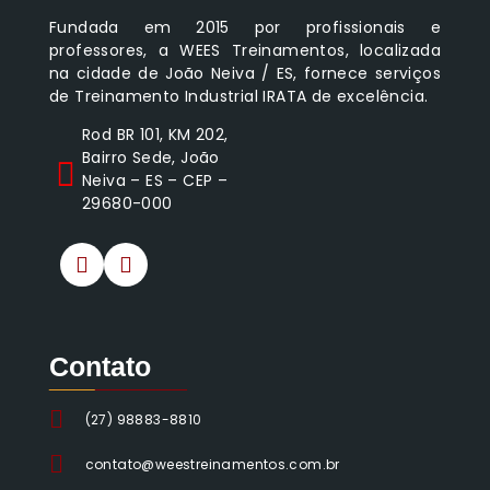
Fundada em 2015 por profissionais e
professores, a WEES Treinamentos, localizada
na cidade de João Neiva / ES, fornece serviços
de Treinamento Industrial IRATA de excelência.
Rod BR 101, KM 202,
Bairro Sede, João
Neiva – ES – CEP –
29680-000
Contato
___
______
(27) 98883-8810
contato@weestreinamentos.com.br