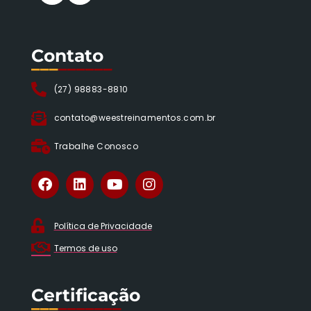
Contato
___
______
(27) 98883-8810
contato@weestreinamentos.com.br
Trabalhe Conosco
Política de Privacidade
Termos de uso
Certificação
___
_______