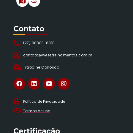
Contato
___
______
(27) 98883-8810
contato@weestreinamentos.com.br
Trabalhe Conosco
Política de Privacidade
Termos de uso
Certificação