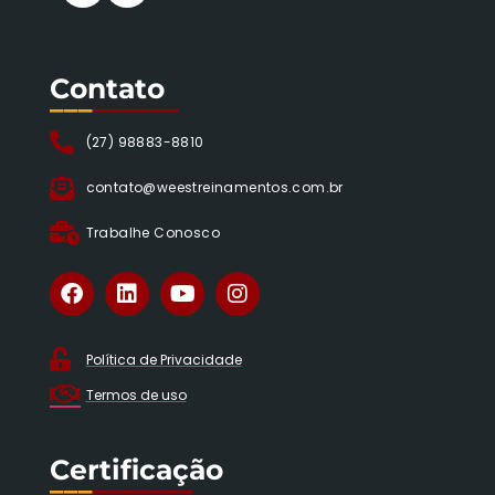
Contato
___
______
(27) 98883-8810
contato@weestreinamentos.com.br
Trabalhe Conosco
Política de Privacidade
Termos de uso
Certificação
___
_______