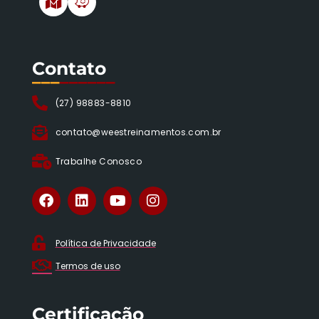
Contato
___
______
(27) 98883-8810
contato@weestreinamentos.com.br
Trabalhe Conosco
Política de Privacidade
Termos de uso
Certificação