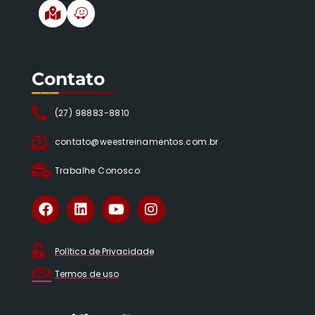
Contato
___
______
(27) 98883-8810
contato@weestreinamentos.com.br
Trabalhe Conosco
Política de Privacidade
Termos de uso