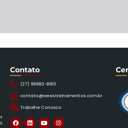
Contato
Cer
___
______
___
(27) 98883-8810
contato@weestreinamentos.com.br
Trabalhe Conosco
os
a.