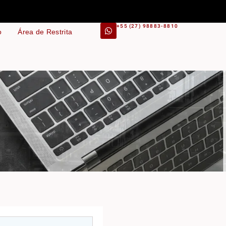
+55 (27) 98883-8810
o
Área de Restrita