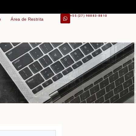
+55 (27) 98883-8810
o
Área de Restrita