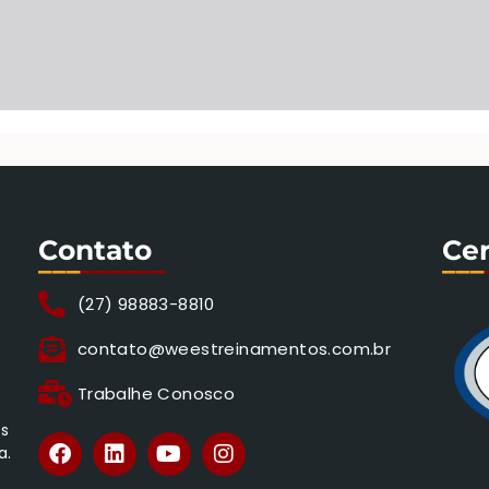
Contato
Cer
___
______
___
(27) 98883-8810
contato@weestreinamentos.com.br
Trabalhe Conosco
os
a.