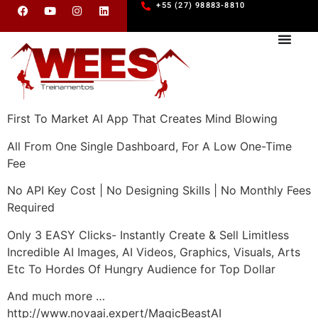
+55 (27) 98883-8810
First To Market AI App That Creates Mind Blowing
All From One Single Dashboard, For A Low One-Time
Fee
No API Key Cost | No Designing Skills | No Monthly Fees
Required
Only 3 EASY Clicks- Instantly Create & Sell Limitless
Incredible AI Images, AI Videos, Graphics, Visuals, Arts
Etc To Hordes Of Hungry Audience for Top Dollar
And much more …
http://www.novaai.expert/MagicBeastAI