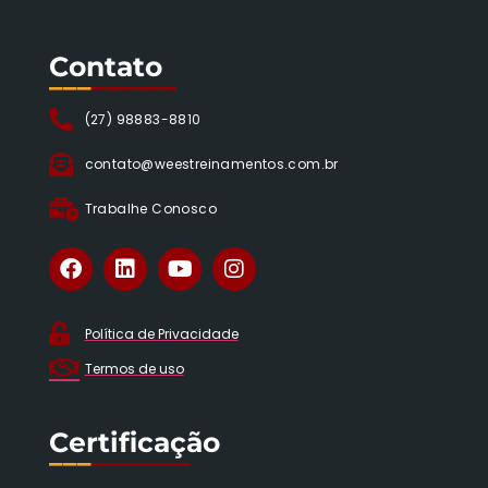
Contato
___
______
(27) 98883-8810
contato@weestreinamentos.com.br
Trabalhe Conosco
Política de Privacidade
Termos de uso
Certificação
___
_______