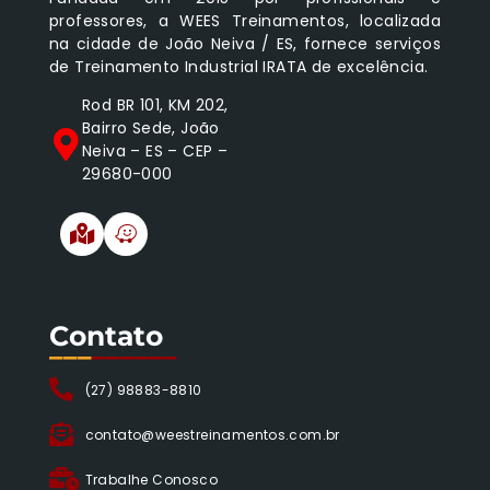
professores, a WEES Treinamentos, localizada
na cidade de João Neiva / ES, fornece serviços
de Treinamento Industrial IRATA de excelência.
Rod BR 101, KM 202,
Bairro Sede, João
Neiva – ES – CEP –
29680-000
Contato
___
______
(27) 98883-8810
contato@weestreinamentos.com.br
Trabalhe Conosco