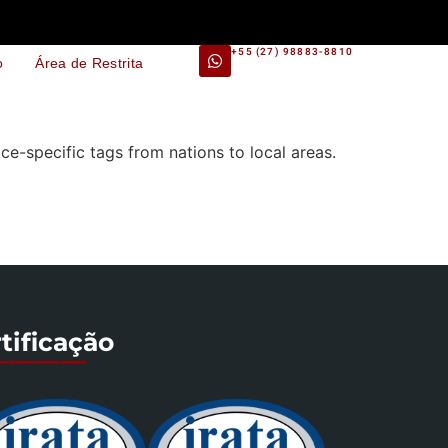
+55 (27) 98883-8810
o
Área de Restrita
ce-specific tags from nations to local areas.
tificação
_______