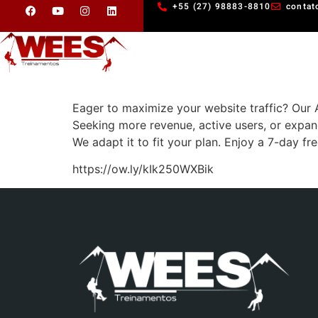
+55 (27) 98883-8810
contat
Eager to maximize your website traffic? Our A
Seeking more revenue, active users, or expa
We adapt it to fit your plan. Enjoy a 7-day fr
https://ow.ly/kIk250WXBik