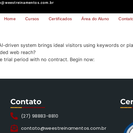
o@weestreinamentos.com.br
Home
Cursos
Certificados
Área do Aluno
Contat
I-driven system brings ideal visitors using keywords or pla
nded web reach?
ee trial period with no contract. Begin now:
Contato
Cer
___
______
___
(27) 98883-8810
contato@weestreinamentos.com.br