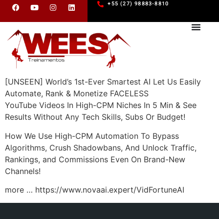
+55 (27) 98883-8810
[UNSEEN] World’s 1st-Ever Smartest AI Let Us Easily
Automate, Rank & Monetize FACELESS
YouTube Videos In High-CPM Niches In 5 Min & See
Results Without Any Tech Skills, Subs Or Budget!
How We Use High-CPM Automation To Bypass
Algorithms, Crush Shadowbans, And Unlock Traffic,
Rankings, and Commissions Even On Brand-New
Channels!
more … https://www.novaai.expert/VidFortuneAI