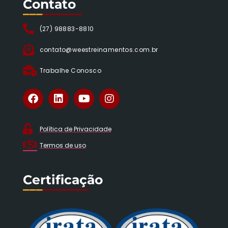
Contato
___
______
(27) 98883-8810
contato@weestreinamentos.com.br
Trabalhe Conosco
Política de Privacidade
Termos de uso
Certificação
___
_______