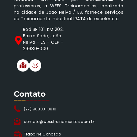
professores, a WEES Treinamentos, localizada
na cidade de João Neiva / ES, fornece serviços
de Treinamento Industrial IRATA de excelência.
Rod BR 101, KM 202,
Bairro Sede, João
Neiva – ES – CEP –
29680-000
Contato
___
______
(27) 98883-8810
contato@weestreinamentos.com.br
Trabalhe Conosco