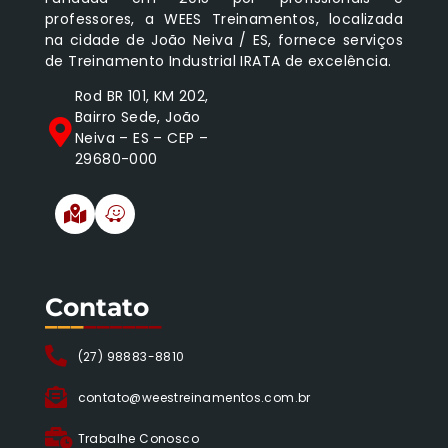
professores, a WEES Treinamentos, localizada
na cidade de João Neiva / ES, fornece serviços
de Treinamento Industrial IRATA de excelência.
Rod BR 101, KM 202,
Bairro Sede, João
Neiva – ES – CEP –
29680-000
Contato
___
______
(27) 98883-8810
contato@weestreinamentos.com.br
Trabalhe Conosco