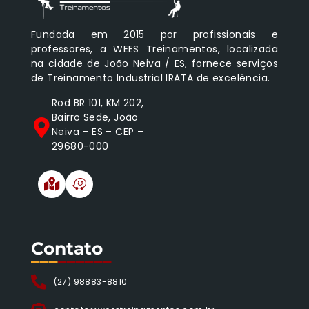
Fundada em 2015 por profissionais e
professores, a WEES Treinamentos, localizada
na cidade de João Neiva / ES, fornece serviços
de Treinamento Industrial IRATA de excelência.
Rod BR 101, KM 202,
Bairro Sede, João
Neiva – ES – CEP –
29680-000
Contato
___
______
(27) 98883-8810