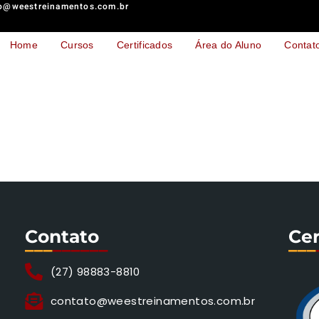
o@weestreinamentos.com.br
Home
Cursos
Certificados
Área do Aluno
Contat
Contato
Cer
___
______
___
(27) 98883-8810
contato@weestreinamentos.com.br