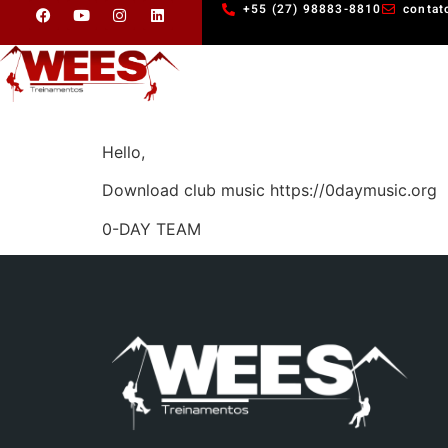
+55 (27) 98883-8810
contat
Hello,
Download club music https://0daymusic.org
0-DAY TEAM