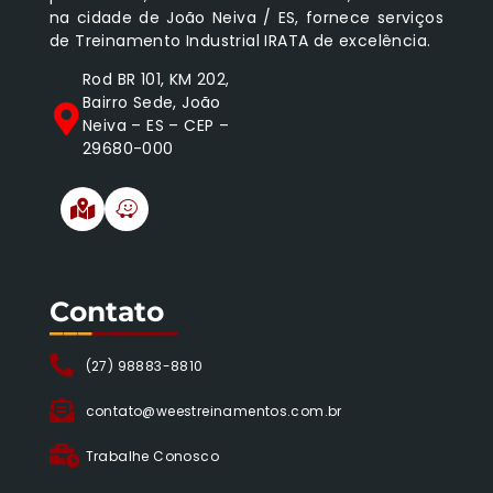
na cidade de João Neiva / ES, fornece serviços
de Treinamento Industrial IRATA de excelência.
Rod BR 101, KM 202,
Bairro Sede, João
Neiva – ES – CEP –
29680-000
Contato
___
______
(27) 98883-8810
contato@weestreinamentos.com.br
Trabalhe Conosco