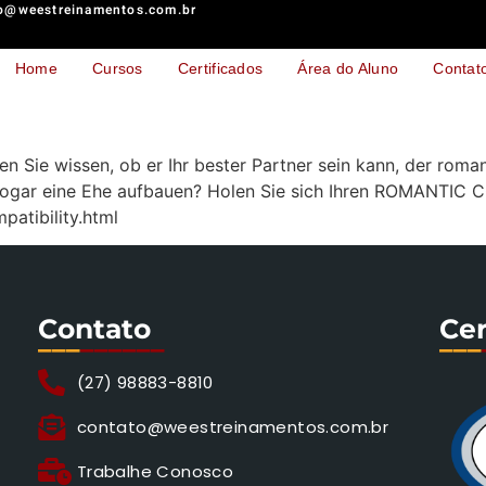
o@weestreinamentos.com.br
Home
Cursos
Certificados
Área do Aluno
Contat
ie wissen, ob er Ihr bester Partner sein kann, der romant
sogar eine Ehe aufbauen? Holen Sie sich Ihren ROMANTIC C
atibility.html
Contato
Cer
___
______
___
(27) 98883-8810
contato@weestreinamentos.com.br
Trabalhe Conosco