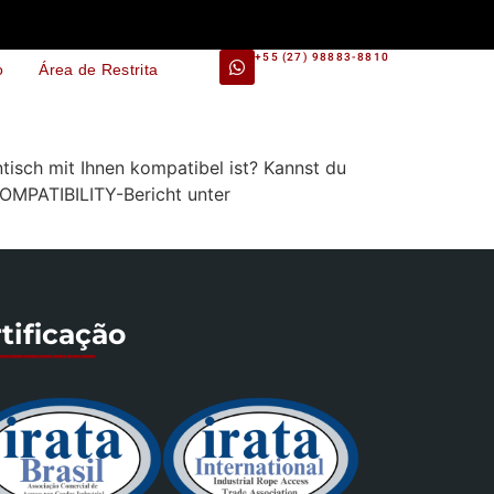
+55 (27) 98883-8810
o
Área de Restrita
isch mit Ihnen kompatibel ist? Kannst du
OMPATIBILITY-Bericht unter
tificação
_______