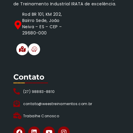
de Treinamento Industrial IRATA de excelência.
Rod BR 101, KM 202,
Bairro Sede, João
Neiva – ES – CEP –
29680-000
Contato
___
______
(27) 98883-8810
contato@weestreinamentos.com.br
Trabalhe Conosco