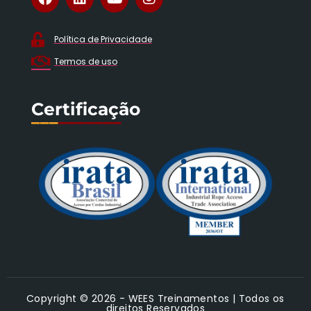
Política de Privacidade
Termos de uso
Certificação
___
_______
Copyright © 2026 - WEES Treinamentos | Todos os
direitos Reservados