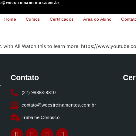
to@weestreinamentos.com.br
Home
Cursos
Certificados
Área do Aluno
Contat
ic with AI! Watch this to learn more: https://www.youtub
Contato
Cer
,
(27) 98883-8810
o
contato@weestreinamentos.com.br
a
Trabalhe Conosco