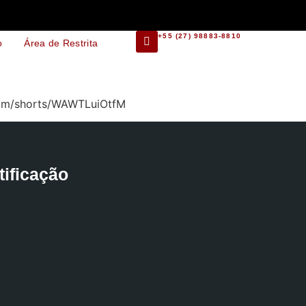
+55 (27) 98883-8810
o
Área de Restrita
e.com/shorts/WAWTLuiOtfM
tificação