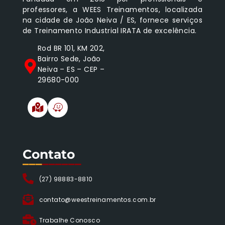
professores, a WEES Treinamentos, localizada
na cidade de João Neiva / ES, fornece serviços
de Treinamento Industrial IRATA de excelência.
Rod BR 101, KM 202,
Bairro Sede, João
Neiva – ES – CEP –
29680-000
Contato
___
______
(27) 98883-8810
contato@weestreinamentos.com.br
Trabalhe Conosco