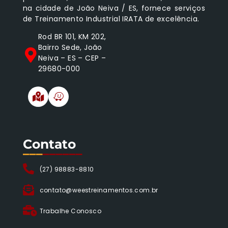
na cidade de João Neiva / ES, fornece serviços
de Treinamento Industrial IRATA de excelência.
Rod BR 101, KM 202,
Bairro Sede, João
Neiva – ES – CEP –
29680-000
Contato
___
______
(27) 98883-8810
contato@weestreinamentos.com.br
Trabalhe Conosco