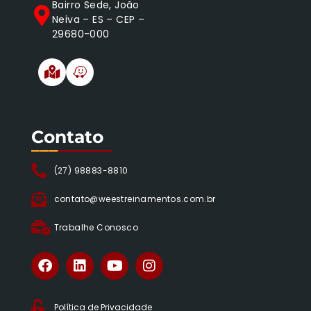
Bairro Sede, João
Neiva – ES – CEP –
29680-000
Contato
___
______
(27) 98883-8810
contato@weestreinamentos.com.br
Trabalhe Conosco
Política de Privacidade