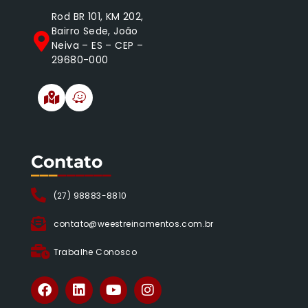
Rod BR 101, KM 202,
Bairro Sede, João
Neiva – ES – CEP –
29680-000
Contato
___
______
(27) 98883-8810
contato@weestreinamentos.com.br
Trabalhe Conosco