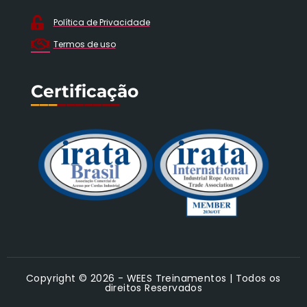
Política de Privacidade
Termos de uso
Certificação
___
_______
Copyright © 2026 - WEES Treinamentos | Todos os
direitos Reservados