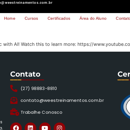
o@weestreinamentos.com.br
Home
Cursos
Certificados
Área do Aluno
Contat
ic with AI! Watch this to learn more: https://www.youtub
Contato
Cer
___
______
___
(27) 98883-8810
contato@weestreinamentos.com.br
Trabalhe Conosco
os
a.