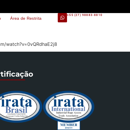
+55 (27) 98883-8810
o
Área de Restrita
e.com/watch?v=0vQRdhaE2j8
tificação
_______