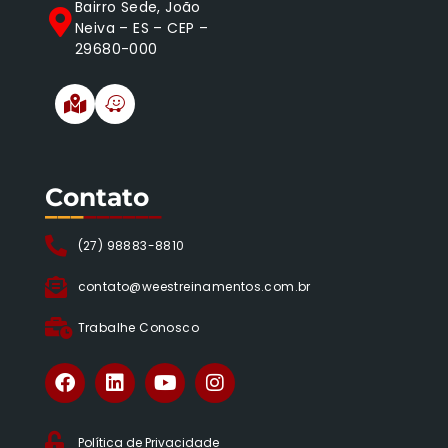
Bairro Sede, João
Neiva – ES – CEP –
29680-000
Contato
___
______
(27) 98883-8810
contato@weestreinamentos.com.br
Trabalhe Conosco
Política de Privacidade