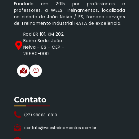
Fundada em 2015 por profissionais e
professores, a WEES Treinamentos, localizada
na cidade de João Neiva / ES, fornece serviços
de Treinamento Industrial IRATA de excelência.
Rod BR 101, KM 202,
Bairro Sede, João
Neiva – ES – CEP –
29680-000
Contato
___
______
(27) 98883-8810
contato@weestreinamentos.com.br